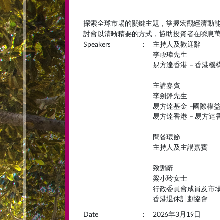
探索全球市場的關鍵主題，掌握宏觀經濟動
討會以清晰精要的方式，協助投資者在瞬息
Speakers
:
主持人及歡迎辭
李峻瑋先生
易方達香港 – 香港
主講嘉賓
李劍鋒先生
易方達基金 –國際權
易方達香港 – 易方
問答環節
主持人及主講嘉賓
致謝辭
梁小玲女士
行政委員會成員及市
香港退休計劃協會
Date
:
2026年3月19日