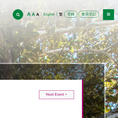
A
A
|
登錄
會員登記
English
繁
A
Next Event >