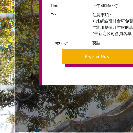
Time
:
下午4時至5時
Fee
:
注意事項 :
• 此網絡研討會可免
**參加整個研討會的
*最新之公司會員名單
Language
:
英語
Register Now